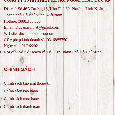
CÔNG TY TNHH THIẾT KẾ NỘI NGOẠI THẤT ĐỨC AN
Địa chỉ: Số 46A Đường 16, Khu Phố 39, Phường Linh Xuân,
Thành phố Hồ Chí Minh, Việt Nam.
Hotline: 0888.355.335
Email: Ducan.noithat@gmail.com
Website: ducanhomedecor.com
Giấy phép kinh doanh số: 0316885750
Ngày cấp: 01/06/2021
Nơi cấp: Sở Kế Hoạch và Đầu Tư Thành Phố Hồ Chí Minh.
CHÍNH SÁCH
Chính sách bảo mật thông tin
Chính sách bảo hành
Chính sách mua hàng
Chính sách thanh toán