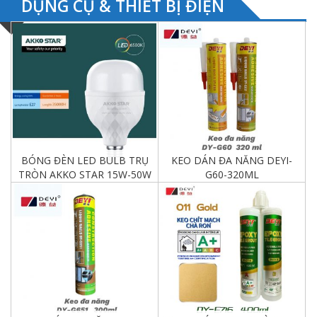
DỤNG CỤ & THIẾT BỊ ĐIỆN
BÓNG ĐÈN LED BULB TRỤ
KEO DÁN ĐA NĂNG DEYI-
TRÒN AKKO STAR 15W-50W
G60-320ML
Chi tiết
Chi tiết