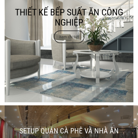
THIẾT KẾ BẾP SUẤT ĂN CÔNG
NGHIỆP
Xem chi tiết
SETUP QUÁN CÀ PHÊ VÀ NHÀ ĂN