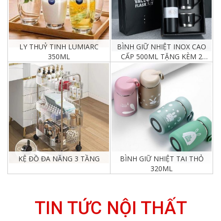
LY THUỶ TINH LUMIARC
BÌNH GIỮ NHIỆT INOX CAO
350ML
CẤP 500ML TẶNG KÈM 2
CỐC
Chi tiết
Chi tiết
KỆ ĐỒ ĐA NĂNG 3 TẦNG
BÌNH GIỮ NHIỆT TAI THỎ
320ML
Chi tiết
Chi tiết
TIN TỨC NỘI THẤT