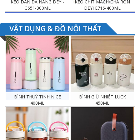
KEO DÁN ĐA NĂNG DEYI-
KEO CHÍT MẠCH/CHÀ RON
G651-300ML
DEYI E716-400ML
Chi tiết
Chi tiết
VẬT DỤNG & ĐỒ NỘI THẤT
BÌNH THUỶ TINH NICE
BÌNH GIỮ NHIỆT LUCK
400ML
450ML
Chi tiết
Chi tiết