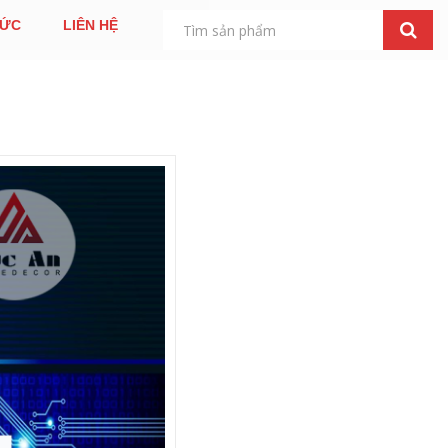
TỨC
LIÊN HỆ