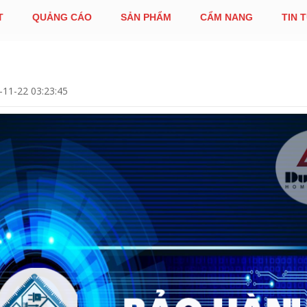
T
QUẢNG CÁO
SẢN PHẨM
CẨM NANG
TIN 
11-22 03:23:45