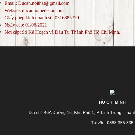
Email: Ducan.noithat@gmail.com
Website: ducanhomedecor.com
Giấy phép kinh doanh số: 0316885750
Ngày cấp: 01/06/2021
Nơi cấp: Sở Kế Hoạch và Đầu Tư Thành Phố Hồ Chí Minh.
HỒ CHÍ MINH
Địa chỉ: 46A Đường 16, Khu Phố 1, P. Linh Trung, Thà
Tư vấn: 0888 355 335