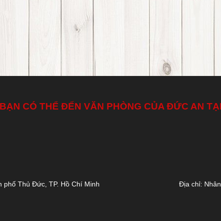
BẠN CÓ THỂ ĐẾN VĂN PHÒNG CỦA ĐỨC AN TẠ
nh phố Thủ Đức, TP. Hồ Chí Minh
Địa chỉ: Nhâ