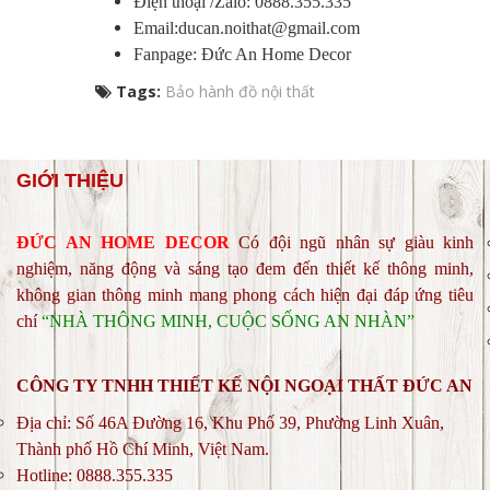
Điện thoại /Zalo: 0888.355.335
Email:ducan.noithat@gmail.com
Fanpage:
Đức An Home Decor
Tags:
Bảo hành đồ nội thất
GIỚI THIỆU
ĐỨC AN HOME DECOR
C
ó đội ngũ nhân sự giàu kinh
nghiệm, năng động và sáng tạo đem đến thiết kế thông minh,
không gian thông minh mang phong cách hiện đại đáp ứng tiêu
chí
“NHÀ THÔNG MINH, CUỘC SỐNG AN NHÀN”
CÔNG TY TNHH THIẾT KẾ NỘI NGOẠI THẤT ĐỨC AN
Địa chỉ: Số 46A Đường 16, Khu Phố 39, Phường Linh Xuân,
Thành phố Hồ Chí Minh, Việt Nam.
Hotline: 0888.355.335