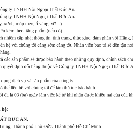
 Công ty TNHH Nội Ngoại Thất Đức An.
a Công ty TNHH Nội Ngoại Thất Đức An.
rầy, xước, móp méo, ố vàng, vỡ…)
kiện kèm theo, tặng phẩm (nếu có)…
h nhiệm cập nhật thông tin, tình trạng, thúc giục, đàm phán với Hãng,
ên hệ với chúng tôi càng sớm càng tốt. Nhân viên bảo trì sẽ đến tận n
 hàng.
 cả các sản phẩm sẽ được bảo hành theo những quy định, chính sách c
ền quyết định đổi hàng thuộc về Công ty TNHH Nội Ngoại Thất Đức 
ử dụng dịch vụ và sản phẩm của công ty.
 thể liên hệ với chúng tôi để làm thủ tục bảo hành.
 tối đa là 03 (ba) ngày làm việc kể từ khi nhận được khiếu nại của của
 hệ:
ẤT ĐỨC AN.
 Trung, Thành phố Thủ Đức, Thành phố Hồ Chí Minh