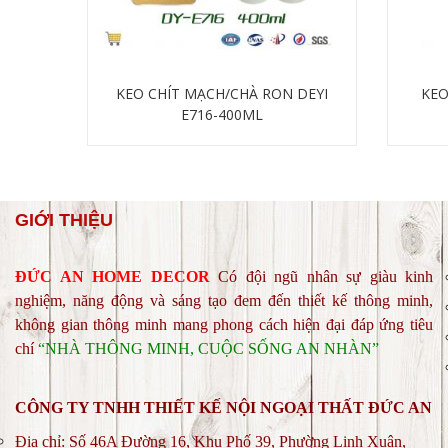
KEO CHÍT MẠCH/CHÀ RON DEYI
KEO
E716-400ML
Chi tiết
GIỚI THIỆU
ĐỨC AN HOME DECOR
C
ó đội ngũ nhân sự giàu kinh
nghiệm, năng động và sáng tạo đem đến thiết kế thông minh,
không gian thông minh mang phong cách hiện đại đáp ứng tiêu
chí
“NHÀ THÔNG MINH, CUỘC SỐNG AN NHÀN”
CÔNG TY TNHH THIẾT KẾ NỘI NGOẠI THẤT ĐỨC AN
Địa chỉ: Số 46A Đường 16, Khu Phố 39, Phường Linh Xuân,