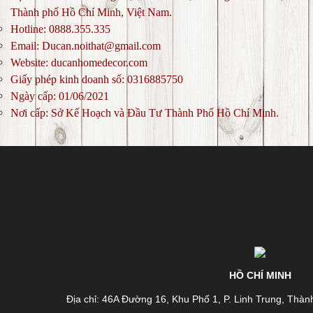
Thành phố Hồ Chí Minh, Việt Nam.
Hotline: 0888.355.335
Email: Ducan.noithat@gmail.com
Website: ducanhomedecor.com
Giấy phép kinh doanh số: 0316885750
Ngày cấp: 01/06/2021
Nơi cấp: Sở Kế Hoạch và Đầu Tư Thành Phố Hồ Chí Minh.
HỒ CHÍ MINH
Địa chỉ: 46A Đường 16, Khu Phố 1, P. Linh Trung, Thà