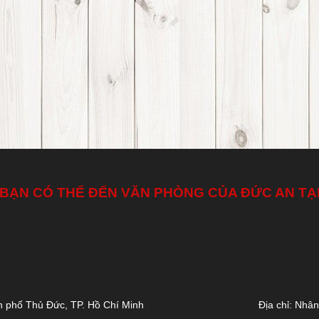
BẠN CÓ THỂ ĐẾN VĂN PHÒNG CỦA ĐỨC AN TẠ
nh phố Thủ Đức, TP. Hồ Chí Minh
Địa chỉ: Nhâ